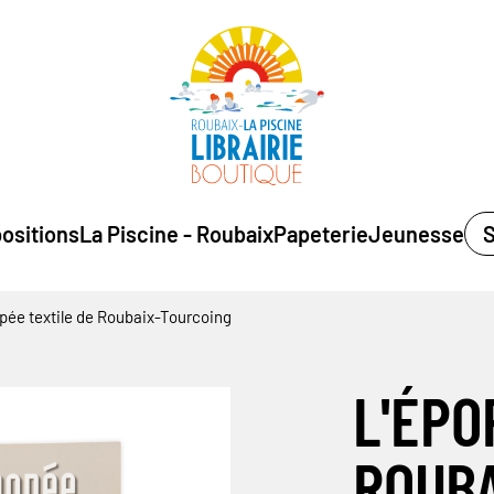
ositions
La Piscine - Roubaix
Papeterie
Jeunesse
S
pée textile de Roubaix-Tourcoing
L'ÉPO
ROUB