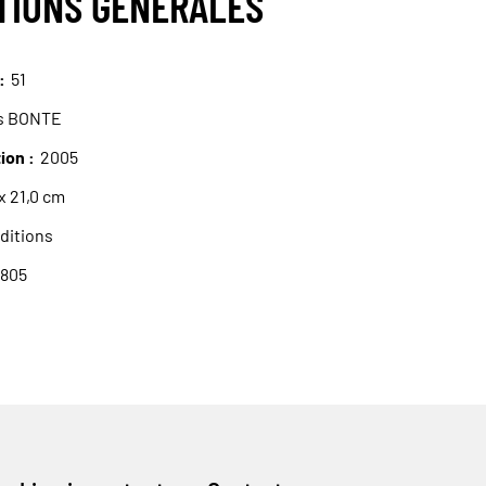
TIONS GÉNÉRALES
51
s BONTE
tion
2005
 x 21,0 cm
Editions
0805