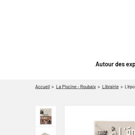
au contenu
 au menu
Autour des exp
Accueil
La Piscine - Roubaix
Librairie
L'épo