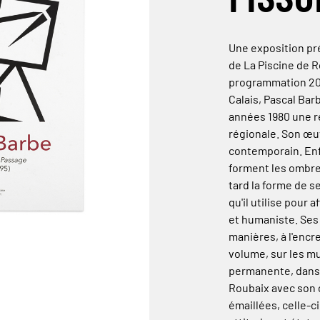
Une exposition pr
de La Piscine de R
programmation 202
Calais, Pascal Bar
années 1980 une r
régionale. Son œu
contemporain. Enfa
forment les ombres
tard la forme de
qu'il utilise pour
et humaniste. Ses
manières, à l'encr
volume, sur les m
permanente, dans 
Roubaix avec son
émaillées, celle-c