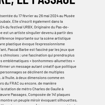
ésentée du 17 février au 26 mai 2024 au Musée
oubaix. Elle s'inscrit également dans la
4 du festival URBX. Originaire du Pas-de-
be est un artiste singulier devenu à partir des
éférence importante sur la scène artistique
vre plastique évoque l'expressionnisme
nt, Pascal Barbe est fasciné par les jeux que
 chinoises ; une fascination qui prendra plus
 ses emblématiques « bonhommes-allumettes »
 affirmer un message autant créatif que politique
 personnages se déclinent de multiples
e, à l'huile, à deux dimensions comme en
urs du FRAC ou encore, de manière
la station de métro Charles de Gaulle à
 œuvre Passages. Composée de 141 plaques
i montre un peuple miroir évoquant silhouettes,