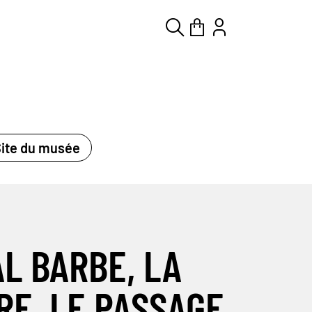
Chercher
Panier
Mon co
ite du musée
L BARBE, LA
RE, LE PASSAGE