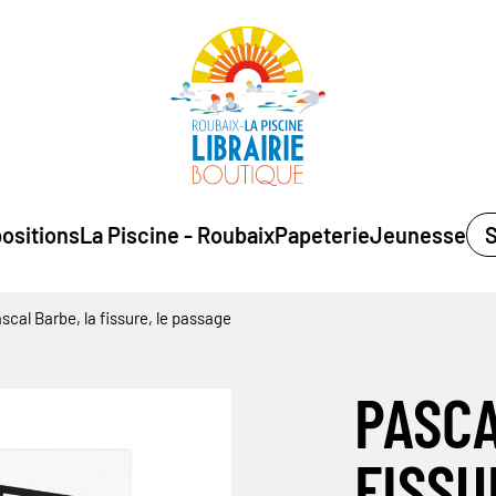
ositions
La Piscine - Roubaix
Papeterie
Jeunesse
S
scal Barbe, la fissure, le passage
PASCA
FISSU