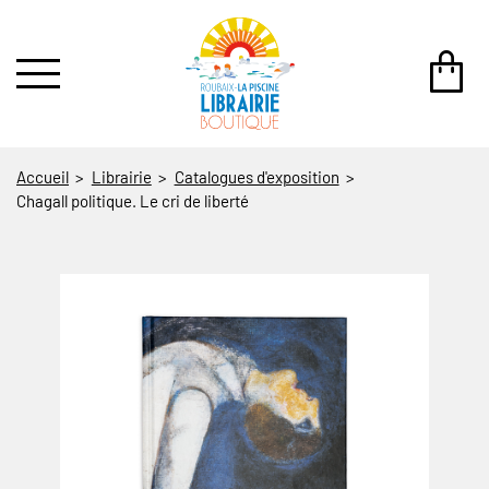
au contenu
 au menu
Accueil
Librairie
Catalogues d'exposition
Chagall politique. Le cri de liberté