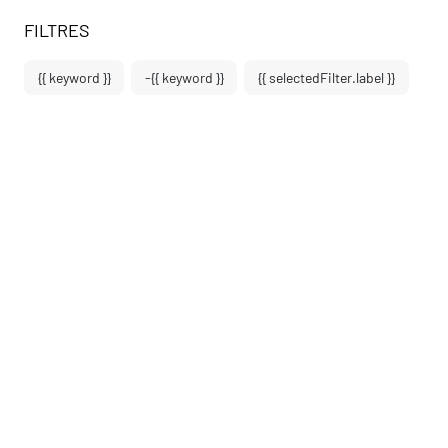
au contenu
 au menu
FILTRES
{{ keyword }}
-{{ keyword }}
{{ selectedFilter.label }}
La Piscine - Roubaix
Accueil